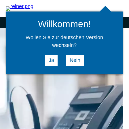
Search
select
Logi
language
Willkommen!
Precision Technology
menu
Wollen Sie zur deutschen Version
wechseln?
Ja
Nein