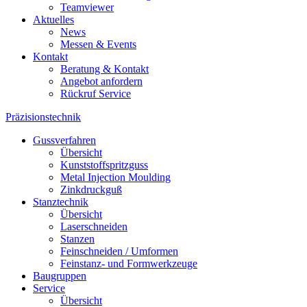
Teamviewer
Aktuelles
News
Messen & Events
Kontakt
Beratung & Kontakt
Angebot anfordern
Rückruf Service
Präzisionstechnik
Gussverfahren
Übersicht
Kunststoffspritzguss
Metal Injection Moulding
Zinkdruckguß
Stanztechnik
Übersicht
Laserschneiden
Stanzen
Feinschneiden / Umformen
Feinstanz- und Formwerkzeuge
Baugruppen
Service
Übersicht