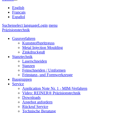
English
Français
Español
Suchen
select language
Login
menu
Präzisionstechnik
Gussverfahren
Kunststoffspritzguss
Metal Injection Moulding
Zinkdruckguß
Stanztechnik
Laserschneiden
Stanzen
Feinschneiden / Umformen
Feinstanz- und Formwerkzeuge
Baugruppen
Service
Application Note Nr. 1 - MIM-Verfahren
Video: REINER® Präzisionstechnik
Downloads
Angebot anfordern
Rückruf Service
Technische Beratung