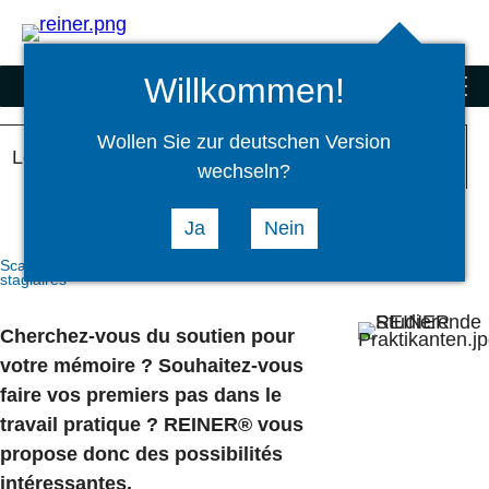
Rechercher
select
Logi
language
Willkommen!
REINER® groupe d'entreprises
menu
Wollen Sie zur deutschen Version
Les étudiants et les stagiaires
wechseln?
Acquérir maintenant de l'expérience pratique
Ja
Nein
Scanners et produits spéciaux
Carrière
Les étudiants et les
stagiaires
Cherchez-vous du soutien pour
votre mémoire ? Souhaitez-vous
faire vos premiers pas dans le
travail pratique ? REINER® vous
propose donc des possibilités
intéressantes.