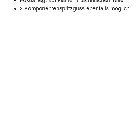
Fokus liegt auf kleinen / technischen Teilen
2 Komponentenspritzguss ebenfalls möglich