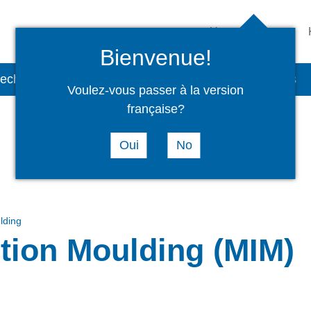
Unternehmen
Bienvenue!
technik
Baugruppen
Service
Aktuelles
Voulez-vous passer à la version
française?
Oui
No
lding
tion Moulding (MIM)