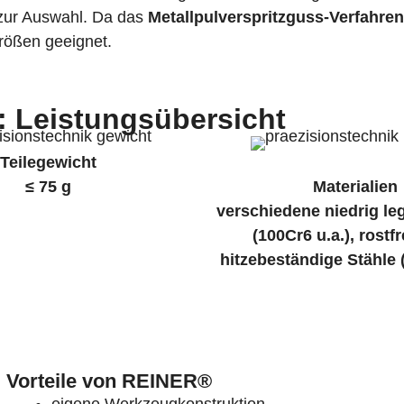
 zur Auswahl. Da das
Metallpulverspritzguss-Verfahren
größen geeignet.
: Leistungsübersicht
Teilegewicht
≤ 75 g
Materialien
verschiedene niedrig leg
(100Cr6 u.a.), rostf
hitzebeständige Stähle 
Vorteile von REINER®