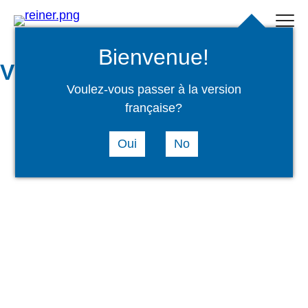
Suchen
select
Login
menu
language
Bienvenue!
Video Präzisionstechnik
Voulez-vous passer à la version
française?
Oui
No