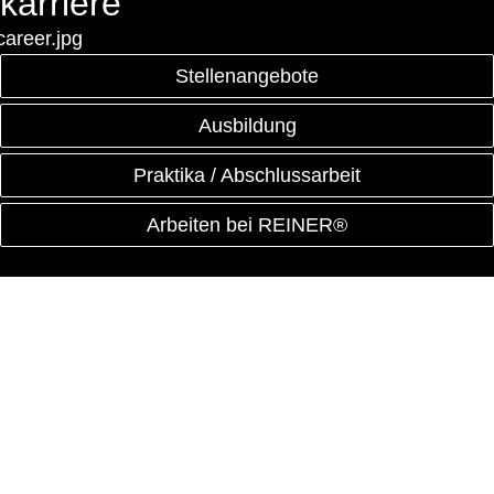
karriere
Stellenangebote
Ausbildung
Praktika / Abschlussarbeit
Arbeiten bei REINER®
Helfer in der Produktion (m/w/d)
Wir suchen für unseren Standort Furtwangen im
Schwarzwald in Vollzeit vorerst für ein Jahr
befristet ab sofort