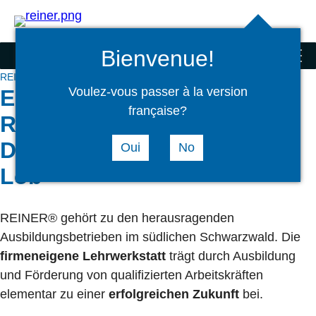
Suchen
select
Logi
language
Bienvenue!
REINER® Unternehmensgruppe
menu
REINER® Unternehmensgruppe
Aktuelles
REINER® Gruppe
Voulez-vous passer à la version
Erfolgreicher Abschluss:
française?
REINER® Azubi Marco
Duffner erhält Urkunde und
Oui
No
Lob
REINER® gehört zu den herausragenden
Ausbildungsbetrieben im südlichen Schwarzwald. Die
firmeneigene Lehrwerkstatt
trägt durch Ausbildung
und Förderung von qualifizierten Arbeitskräften
elementar zu einer
erfolgreichen Zukunft
bei.