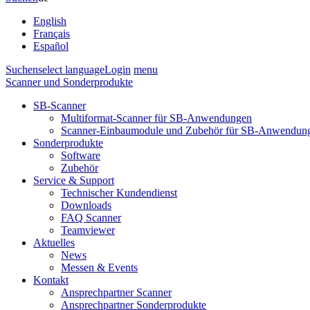
English
Français
Español
Suchen
select language
Login
menu
Scanner und Sonderprodukte
SB-Scanner
Multiformat-Scanner für SB-Anwendungen
Scanner-Einbaumodule und Zubehör für SB-Anwendun
Sonderprodukte
Software
Zubehör
Service & Support
Technischer Kundendienst
Downloads
FAQ Scanner
Teamviewer
Aktuelles
News
Messen & Events
Kontakt
Ansprechpartner Scanner
Ansprechpartner Sonderprodukte