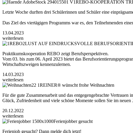
REBO-KOOPERATION TRI
Letzte Woche durften drei Schülerinnen und Schüler eine einprägsa
Das Ziel des viertägigen Programms war es, den Teilnehmenden einen 
13.04.2023
weiterlesen
LUST AUF EINDRUCKSVOLLE BERUFSORIENT
Praktikumskooperation REBO zeigt Berufsperspektiven.
Vom 03. bis zum 06. April 2023 bietet das Berufsorientierungspro
Wirtschaftszweigen kennenzulernen.
14.03.2023
weiterlesen
REINER® wünscht frohe Weihnachten
Für die gute Zusammenarbeit und das entgegengebrachte Vertrauen in 
Glück, Zufriedenheit und viele schöne Momente sollen Sie im neuen J
20.12.2022
weiterlesen
Ferienjobber gesucht
Ferienjob gesucht? Dann melde dich jetzt!