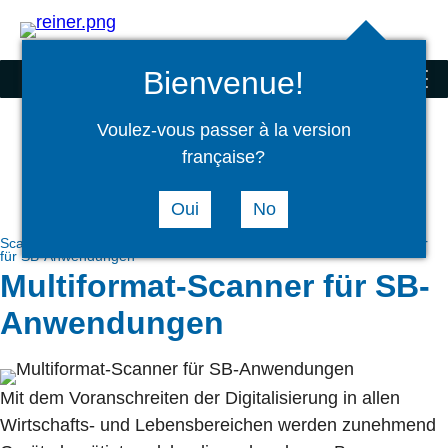
Suchen
select
Logi
language
Bienvenue!
Scanner und Sonderprodukte
menu
Voulez-vous passer à la version
française?
Oui
No
Scanner und Sonderprodukte
SB-Scanner
Multiformat-Scanner
für SB-Anwendungen
Multiformat-Scanner für SB-
Anwendungen
Mit dem Voranschreiten der Digitalisierung in allen
Wirtschafts- und Lebensbereichen werden zunehmend