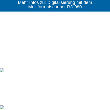
Mehr Infos zur Digitalisierung mit dem
Multiformatscanner RS 980
Vorteile auf einen Blick
Made in Germany
Einer der wenigen Hersteller, der alle Produktlinien
„Made in Germany“ fertigt, ist REINER®.