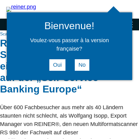
Suchen
select
Logi
language
Bienvenue!
Scanner und Sonderprodukte
menu
Scanner und Sonderprodukte
Aktuelles
Voulez-vous passer à la version
REINER® sorgt mit der
française?
Scannerneuheit RS 980 für
eine positive Überraschung
Oui
No
auf der „Self-Service
Banking Europe“
Über 600 Fachbesucher aus mehr als 40 Ländern
staunten nicht schlecht, als Wolfgang Isopp, Export
Manager von REINER®, den neuen Multiformatscanner
RS 980 der Fachwelt auf dieser