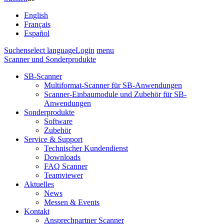
English
Français
Español
Suchen
select language
Login
menu
Scanner und Sonderprodukte
SB-Scanner
Multiformat-Scanner für SB-Anwendungen
Scanner-Einbaumodule und Zubehör für SB-
Anwendungen
Sonderprodukte
Software
Zubehör
Service & Support
Technischer Kundendienst
Downloads
FAQ Scanner
Teamviewer
Aktuelles
News
Messen & Events
Kontakt
Ansprechpartner Scanner