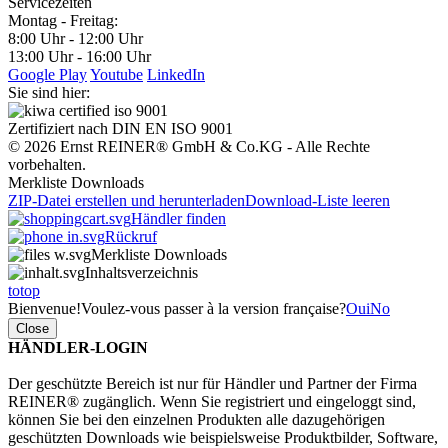
Servicezeiten
Montag - Freitag:
8:00 Uhr - 12:00 Uhr
13:00 Uhr - 16:00 Uhr
Google Play
Youtube
LinkedIn
Sie sind hier:
Zertifiziert nach DIN EN ISO 9001
© 2026 Ernst REINER® GmbH & Co.KG - Alle Rechte
vorbehalten.
Merkliste Downloads
ZIP-Datei erstellen und herunterladen
Download-Liste leeren
Händler finden
Rückruf
Merkliste Downloads
Inhaltsverzeichnis
totop
Bienvenue!
Voulez-vous passer à la version française?
Oui
No
Close
HÄNDLER-LOGIN
Der geschützte Bereich ist nur für Händler und Partner der Firma
REINER® zugänglich. Wenn Sie registriert und eingeloggt sind,
können Sie bei den einzelnen Produkten alle dazugehörigen
geschützten Downloads wie beispielsweise Produktbilder, Software,