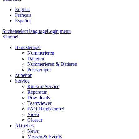
English
Français
Español
Suchen
select language
Login
menu
Stempel
Handstempel
Nummerieren
Datieren
Nummerieren & Datieren
Poststempel
Zubehör
Service
Rückruf Service
Reparatur
Downloads
Teamviewer
FAQ Handstempel
Video
Glossar
Aktuelles
News
Messen & Events