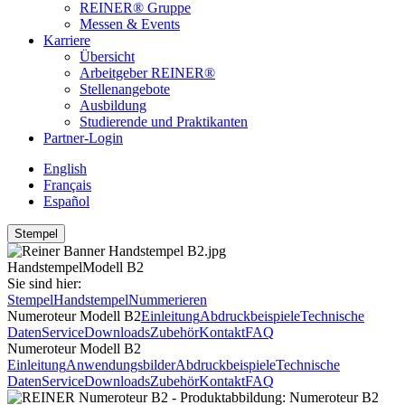
REINER® Gruppe
Messen & Events
Karriere
Übersicht
Arbeitgeber REINER®
Stellenangebote
Ausbildung
Studierende und Praktikanten
Partner-Login
English
Français
Español
Stempel
Handstempel
Modell B2
Sie sind hier:
Stempel
Handstempel
Nummerieren
Numeroteur Modell B2
Einleitung
Abdruckbeispiele
Technische
Daten
Service
Downloads
Zubehör
Kontakt
FAQ
Numeroteur Modell B2
Einleitung
Anwendungsbilder
Abdruckbeispiele
Technische
Daten
Service
Downloads
Zubehör
Kontakt
FAQ