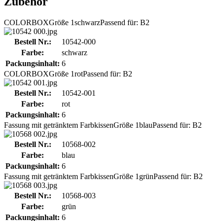
Zubehör
COLORBOX
Größe 1
schwarz
Passend für: B2
Bestell Nr.:
10542-000
Farbe:
schwarz
Packungsinhalt:
6
COLORBOX
Größe 1
rot
Passend für: B2
Bestell Nr.:
10542-001
Farbe:
rot
Packungsinhalt:
6
Fassung mit getränktem Farbkissen
Größe 1
blau
Passend für: B2
Bestell Nr.:
10568-002
Farbe:
blau
Packungsinhalt:
6
Fassung mit getränktem Farbkissen
Größe 1
grün
Passend für: B2
Bestell Nr.:
10568-003
Farbe:
grün
Packungsinhalt:
6