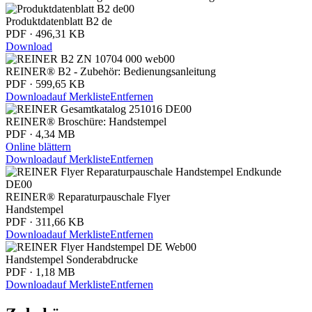
Produktdatenblatt B2 de
PDF · 496,31 KB
Download
REINER® B2 - Zubehör: Bedienungsanleitung
PDF · 599,65 KB
Download
auf Merkliste
Entfernen
REINER® Broschüre: Handstempel
PDF · 4,34 MB
Online blättern
Download
auf Merkliste
Entfernen
REINER® Reparaturpauschale Flyer
Handstempel
PDF · 311,66 KB
Download
auf Merkliste
Entfernen
Handstempel Sonderabdrucke
PDF · 1,18 MB
Download
auf Merkliste
Entfernen