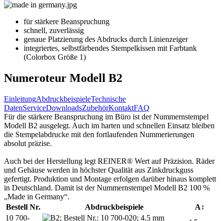
für stärkere Beanspruchung
schnell, zuverlässig
genaue Platzierung des Abdrucks durch Linienzeiger
integriertes, selbstfärbendes Stempelkissen mit Farbtank
(Colorbox Größe 1)
Numeroteur Modell B2
Einleitung
Abdruckbeispiele
Technische
Daten
Service
Downloads
Zubehör
Kontakt
FAQ
Für die stärkere Beanspruchung im Büro ist der Nummernstempel
Modell B2 ausgelegt. Auch im harten und schnellen Einsatz bleiben
die Stempelabdrucke mit den fortlaufenden Nummerierungen
absolut präzise.
Auch bei der Herstellung legt REINER® Wert auf Präzision. Räder
und Gehäuse werden in höchster Qualität aus Zinkdruckguss
gefertigt. Produktion und Montage erfolgen darüber hinaus komplett
in Deutschland. Damit ist der Nummernstempel Modell B2 100 %
„Made in Germany“.
Bestell Nr.
Abdruckbeispiele
A↕
10 700-