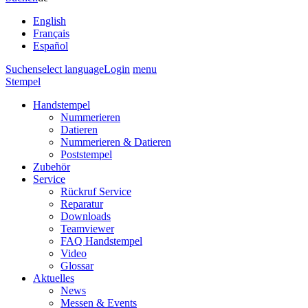
English
Français
Español
Suchen
select language
Login
menu
Stempel
Handstempel
Nummerieren
Datieren
Nummerieren & Datieren
Poststempel
Zubehör
Service
Rückruf Service
Reparatur
Downloads
Teamviewer
FAQ Handstempel
Video
Glossar
Aktuelles
News
Messen & Events