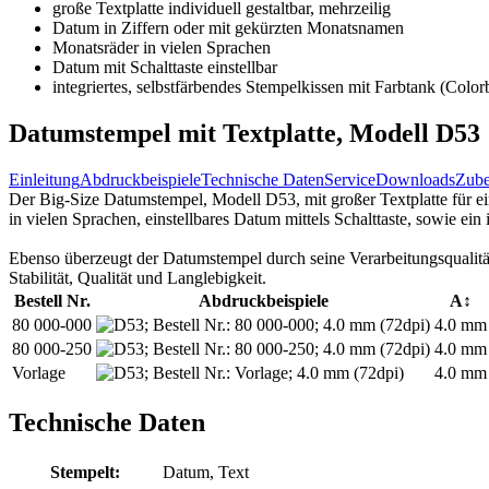
große Textplatte individuell gestaltbar, mehrzeilig
Datum in Ziffern oder mit gekürzten Monatsnamen
Monatsräder in vielen Sprachen
Datum mit Schalttaste einstellbar
integriertes, selbstfärbendes Stempelkissen mit Farbtank (Colo
Datumstempel mit Textplatte, Modell D53
Einleitung
Abdruckbeispiele
Technische Daten
Service
Downloads
Zube
Der Big-Size Datumstempel, Modell D53, mit großer Textplatte für e
in vielen Sprachen, einstellbares Datum mittels Schalttaste, sowie ei
Ebenso überzeugt der Datumstempel durch seine Verarbeitungsqualitä
Stabilität, Qualität und Langlebigkeit.
Bestell Nr.
Abdruckbeispiele
A↕
80 000-000
4.0 mm
80 000-250
4.0 mm
Vorlage
4.0 mm
Technische Daten
Stempelt:
Datum
,
Text