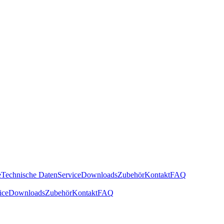
e
Technische Daten
Service
Downloads
Zubehör
Kontakt
FAQ
ice
Downloads
Zubehör
Kontakt
FAQ