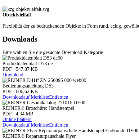
Objektvielfalt
Flexibiltät der zu bedruckenden Objekte in Form rund, eckig, gewölb
Downloads
Bitte wählen Sie die gesuchte Download-Kategorie
Produktdatenblatt D53 de
PDF · 547,87 KB
Download
Bedienungsanleitung D53
PDF · 606,62 KB
Download
auf Merkliste
Entfernen
REINER® Broschüre: Handstempel
PDF · 4,34 MB
Online blättern
Download
auf Merkliste
Entfernen
REINER® Reparaturpauschale Flyer