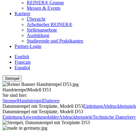
REINER® Gruppe
Messen & Events
Karriere
Übersicht
Arbeitgeber REINER®
Stellenangebote
Ausbildung
Studierende und Praktikanten
Partner-Login
English
Français
Español
Stempel
Handstempel
Modell D53
Sie sind hier:
Stempel
Handstempel
Datieren
Datumstempel mit Textplatte, Modell D53
Einleitung
Abdruckbeispiel
Datumstempel mit Textplatte, Modell D53
Einleitung
Anwendungsbilder
Abdruckbeispiele
Technische Daten
Serv