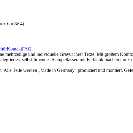
rbox Größe 4)
hör
Kontakt
FAQ
ine mehrzeilige und individuelle Gravur ihrer Texte. Mit großem Komf
n integriertes, selbstfärbendes Stempelkissen mit Farbtank machen ihn zu
t. Alle Teile werden „Made in Germany“ produziert und montiert. Gef