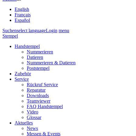
English
Français
Español
Suchen
select language
Login
menu
Stempel
Handstempel
Nummerieren
Datieren
Nummerieren & Datieren
Poststempel
Zubehör
Service
Rückruf Service
Reparatur
Downloads
Teamviewer
FAQ Handstempel
Video
Glossar
Aktuelles
News
Messen & Events