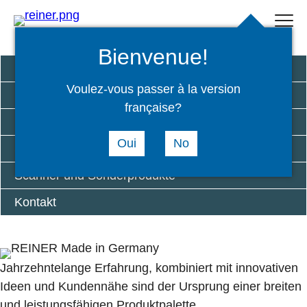
Suchen
select
Login
menu
language
Bienvenue!
REINER® Unternehmensgruppe
Voulez-vous passer à la version
Kennzeichnung
française?
Präzisionstechnik
Oui
No
Stempel
Scanner und Sonderprodukte
Kontakt
Jahrzehntelange Erfahrung, kombiniert mit innovativen
Ideen und Kundennähe sind der Ursprung einer breiten
und leistungsfähigen Produktpalette.