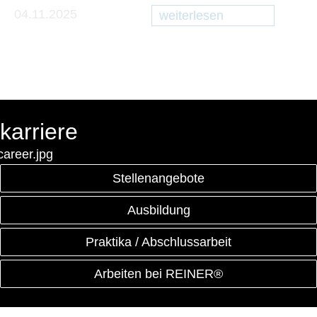
04.11.2025
16
weiterlesen
karriere
Stellenangebote
Ausbildung
Praktika / Abschlussarbeit
Arbeiten bei REINER®