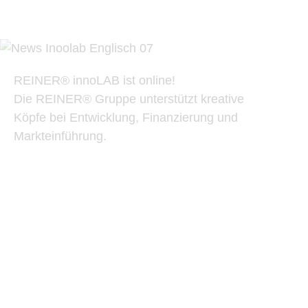
REINER® innoLAB ist online!
RE
Die REINER® Gruppe unterstützt kreative
In
Köpfe bei Entwicklung, Finanzierung und
RE
Markteinführung.
un
di
un