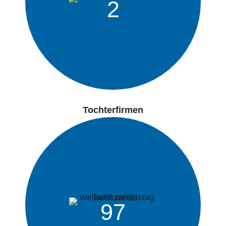
2
Tochterfirmen
97