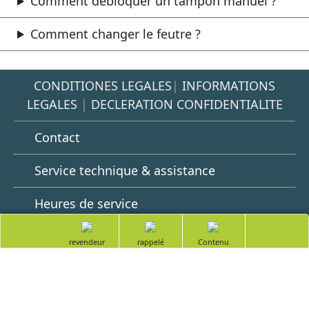
Comment débloquer un tampon manuel ?
Comment changer le feutre ?
CONDITIONES LEGALES
|
INFORMATIONS
LEGALES
|
DECLERATION CONFIDENTIALITE
Contact
Service technique & assistance
Heures de service
totop
Google
LinkedIn
Youtube
Trouver un
Demander à
Table des
Play
revendeur
être rappelé
matières
Certifié selon la norme DIN EN ISO
9001