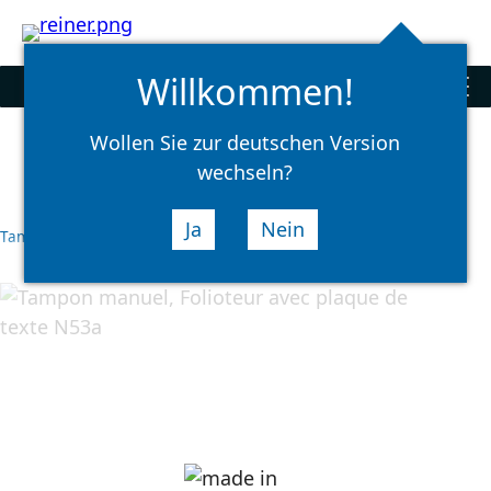
Rechercher
select
Logi
language
Willkommen!
Tampons
men
Wollen Sie zur deutschen Version
wechseln?
Ja
Nein
Tampons
Tampons manuels
Folioteurs