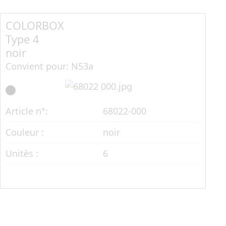
COLORBOX
CO
Type 4
Ty
noir
ro
Convient pour: N53a
Con
Art
Article n°:
68022-000
Cou
Couleur :
noir
Uni
Unitès :
6