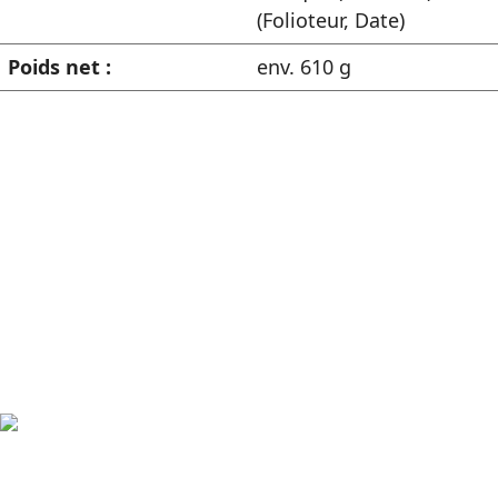
(Folioteur, Date)
Poids net :
env. 610 g
Les avantages en un coup
d'œil
Fabriqué en Allemagne