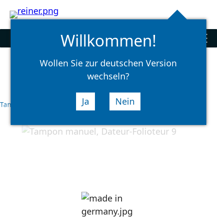
Rechercher
select
Logi
language
Willkommen!
Tampons
men
Wollen Sie zur deutschen Version
wechseln?
Ja
Nein
Tampons
Tampons manuels
Dateurs et Folioteurs