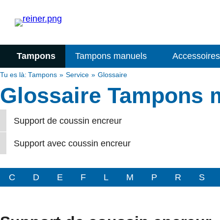
Tampons
Tampons manuels
Accessoires
Tu es là:
Tampons
Service
Glossaire
Glossaire Tampons 
Support de coussin encreur
Support avec coussin encreur
C
D
E
F
L
M
P
R
S