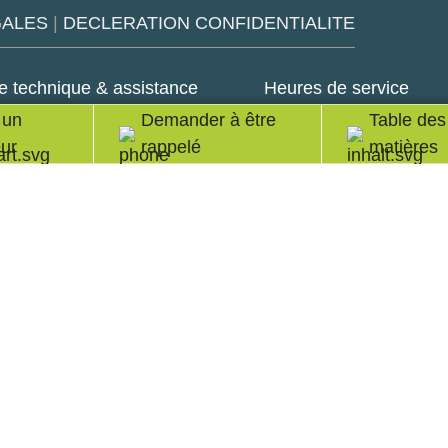
GALES
|
DECLERATION CONFIDENTIALITE
e technique & assistance
Heures de service
 un
Demander à être
Table des
 7723 657-388
Lundi - Vendredi:
ur
rappelé
matières
air@reiner.de
8:00 heures- 12:00 he
13:00 heures- 16:00 h
ice et support technique
Google
LinkedIn
Youtube
Play