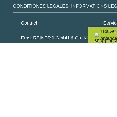
CONDITIONES LEGALES
|
INFORMATIONS LE
Contact
Servic
Trouver
Ernst REINER® GmbH & Co. KG
+49
revende
Baumannstraße 16
rep
78120 Furtwangen
❱ Serv
Téléphone:
+49 7723 657-0
Fax: +49 7723 657-200
Content
reiner@reiner.de
Support de coussin encreur
Support avec coussin encreur
Certifié selon la norme DIN EN ISO 9001