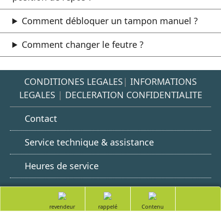
Comment débloquer un tampon manuel ?
Comment changer le feutre ?
CONDITIONES LEGALES
|
INFORMATIONS
LEGALES
|
DECLERATION CONFIDENTIALITE
Contact
Service technique & assistance
Heures de service
Google
LinkedIn
Youtube
totop
Play
Trouver un
Demander à
Table des
revendeur
être rappelé
matières