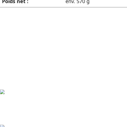
Poids net :
env. 570 g
Les avantages en un coup
d'œil
Fabriqué en Allemagne
Développé, produit et assemblé en Allemagne.