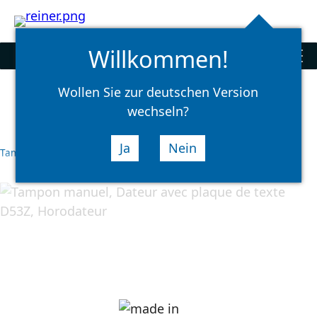
Rechercher
select
Logi
language
Willkommen!
Tampons
men
Wollen Sie zur deutschen Version
wechseln?
Ja
Nein
Tampons
Tampons manuels
Dateurs