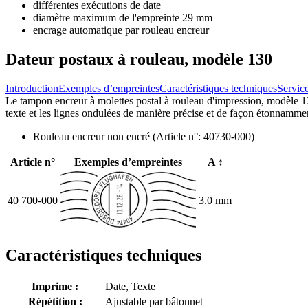
différentes exécutions de date
diamètre maximum de l'empreinte 29 mm
encrage automatique par rouleau encreur
Dateur postaux à rouleau, modèle 130
Introduction
Exemples d’empreintes
Caractéristiques techniques
Servic
Le tampon encreur à molettes postal à rouleau d'impression, modèle 13
texte et les lignes ondulées de manière précise et de façon étonnamme
Rouleau encreur non encré (Article n°: 40730-000)
Article n°
Exemples d’empreintes
A ↕
40 700-000
3.0 mm
Caractéristiques techniques
Imprime :
Date
,
Texte
Répétition :
Ajustable par bâtonnet