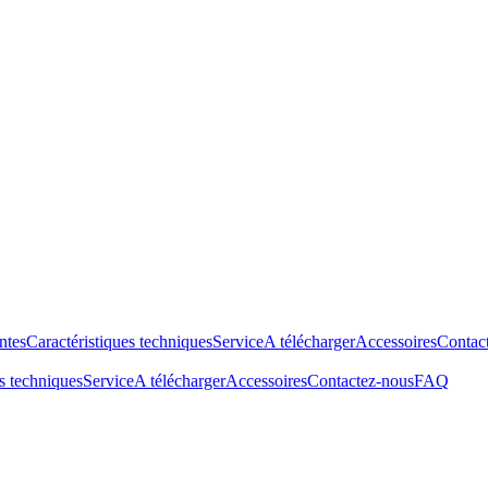
ntes
Caractéristiques techniques
Service
A télécharger
Accessoires
Contac
s techniques
Service
A télécharger
Accessoires
Contactez-nous
FAQ