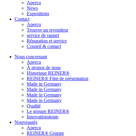
Aperçu
News
Expositions
Contact
Aperçu
Trouver un revendeur
service de rappel
Réparation et service
Conseil & contact
Nous concernant
Aperçu
À propos de nous
Historique REINER®
REINER® Film de présentation
Made in Germany
Made in Germany
Made in Germany
Made in Germany
Qualité
Le groupe REINER®
Innovationsteam
Nouveautés
Aperçu
REINER® Gruppe