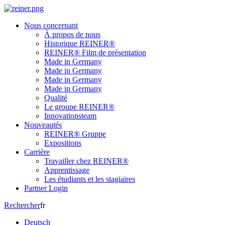
Nous concernant
À propos de nous
Historique REINER®
REINER® Film de présentation
Made in Germany
Made in Germany
Made in Germany
Made in Germany
Qualité
Le groupe REINER®
Innovationsteam
Nouveautés
REINER® Gruppe
Expositions
Carrière
Travailler chez REINER®
Apprentissage
Les étudiants et les stagiaires
Partner Login
Rechercher
fr
Deutsch