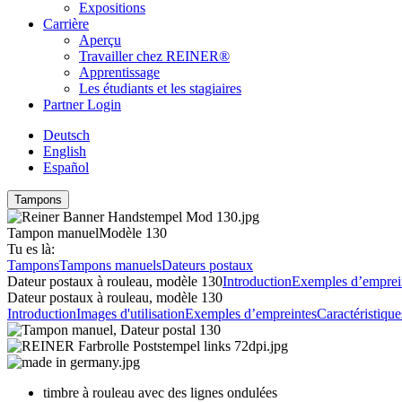
Expositions
Carrière
Aperçu
Travailler chez REINER®
Apprentissage
Les étudiants et les stagiaires
Partner Login
Deutsch
English
Español
Tampons
Tampon manuel
Modèle 130
Tu es là:
Tampons
Tampons manuels
Dateurs postaux
Dateur postaux à rouleau, modèle 130
Introduction
Exemples d’emprei
Dateur postaux à rouleau, modèle 130
Introduction
Images d'utilisation
Exemples d’empreintes
Caractéristique
timbre à rouleau avec des lignes ondulées