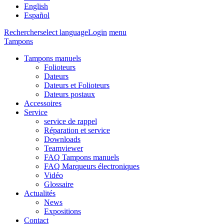
English
Español
Rechercher
select language
Login
menu
Tampons
Tampons manuels
Folioteurs
Dateurs
Dateurs et Folioteurs
Dateurs postaux
Accessoires
Service
service de rappel
Réparation et service
Downloads
Teamviewer
FAQ Tampons manuels
FAQ Marqueurs électroniques
Vidéo
Glossaire
Actualités
News
Expositions
Contact