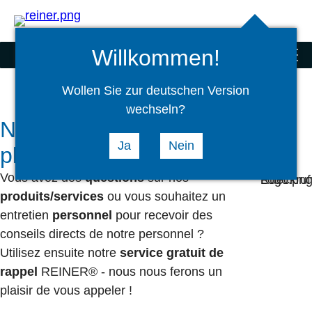
Rechercher
select
Logi
language
Willkommen!
Scanners et produits spéciaux
menu
Wollen Sie zur deutschen Version
wechseln?
Nous vous rappellerons avec
Ja
Nein
plaisir
Vous avez des
questions
sur nos
produits/services
ou vous souhaitez un
entretien
personnel
pour recevoir des
conseils directs de notre personnel ?
Utilisez ensuite notre
service gratuit de
rappel
REINER® - nous nous ferons un
plaisir de vous appeler !