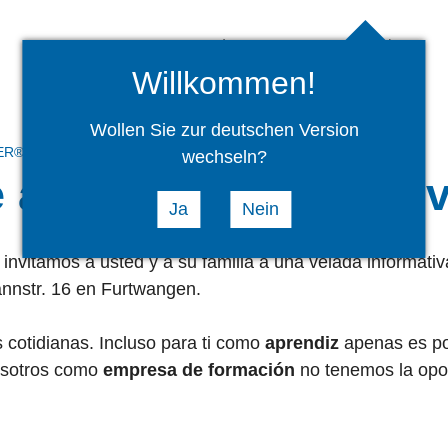
La empresa
Noticias
Willkommen!
Wollen Sie zur deutschen Version
NER®
wechseln?
 aprendizaje? Pues v
Ja
Nein
invitamos a usted y a su familia a una velada informati
annstr. 16 en Furtwangen.
 cotidianas. Incluso para ti como
aprendiz
apenas es po
nosotros como
empresa de formación
no tenemos la opor