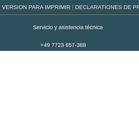
|
VERSION PARA IMPRIMIR
|
DECLARATIONES DE P
Servicio y asistencia técnica
+49 7723 657-388
repair@reiner.de
❱ Servicio y soporte técnico
Google
Youtube
Play
01