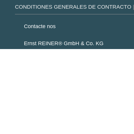
CONDITIONES GENERALES DE CONTRACTO
Contacte nos
Ernst REINER® GmbH & Co. KG
Baumannstraße 16
78120 Furtwangen
Teléfono:
+49 7723 657-0
Fax: +49 7723 657-200
reiner@reiner.de
Certificado según la norma DIN EN ISO 90