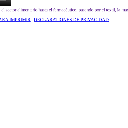
el sector alimentario hasta el farmacéutico, pasando por el textil, la mad
ARA IMPRIMIR
|
DECLARATIONES DE PRIVACIDAD