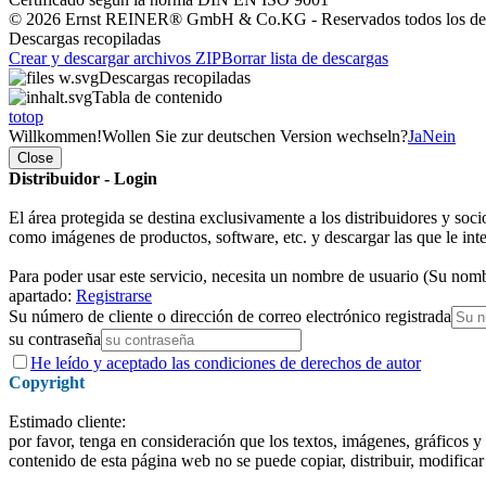
© 2026 Ernst REINER® GmbH & Co.KG - Reservados todos los de
Descargas recopiladas
Crear y descargar archivos ZIP
Borrar lista de descargas
Descargas recopiladas
Tabla de contenido
totop
Willkommen!
Wollen Sie zur deutschen Version wechseln?
Ja
Nein
Close
Distribuidor - Login
El área protegida se destina exclusivamente a los distribuidores y soc
como imágenes de productos, software, etc. y descargar las que le int
Para poder usar este servicio, necesita un nombre de usuario (Su nomb
apartado:
Registrarse
Su número de cliente o dirección de correo electrónico registrada
su contraseña
He
leído y aceptado
las condiciones de derechos de autor
Copyright
Estimado cliente:
por favor, tenga en consideración que los textos, imágenes, gráficos 
contenido de esta página web no se puede copiar, distribuir, modificar