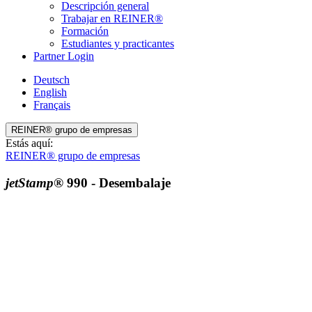
Descripción general
Trabajar en REINER®
Formación
Estudiantes y practicantes
Partner Login
Deutsch
English
Français
REINER® grupo de empresas
Estás aquí:
REINER® grupo de empresas
jetStamp®
990 - Desembalaje