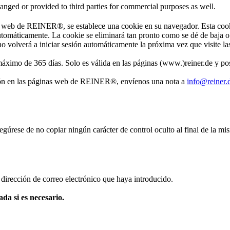
hanged or provided to third parties for commercial purposes as well.
as web de REINER®, se establece una cookie en su navegador. Esta cooki
automáticamente. La cookie se eliminará tan pronto como se dé de baja o
, no volverá a iniciar sesión automáticamente la próxima vez que visit
 máximo de 365 días. Solo es válida en las páginas (www.)reiner.de y po
esión en las páginas web de REINER®, envíenos una nota a
info@reiner.
egúrese de no copiar ningún carácter de control oculto al final de la mi
 dirección de correo electrónico que haya introducido.
a si es necesario.