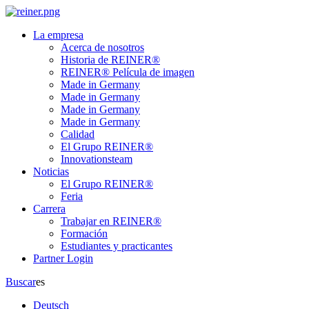
La empresa
Acerca de nosotros
Historia de REINER®
REINER® Película de imagen
Made in Germany
Made in Germany
Made in Germany
Made in Germany
Calidad
El Grupo REINER®
Innovationsteam
Noticias
El Grupo REINER®
Feria
Carrera
Trabajar en REINER®
Formación
Estudiantes y practicantes
Partner Login
Buscar
es
Deutsch