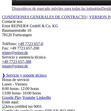
Dispositivos de marcado móviles para todas las industrias
Desde 
CONDITIONES GENERALES DE CONTRACTO
|
VERSION P
Contacte nos
Ernst REINER® GmbH & Co. KG
Baumannstraße 16
78120 Furtwangen
Teléfono:
+49 7723 657-0
Fax: +49 7723 657-200
reiner@reiner.de
Servicio y asistencia técnica
+49 7723 657-388
repair@reiner.de
❱ Servicio y soporte técnico
Horas de servicio
Lunes - Viernes:
8:00 horas- 12:00 horas
13:00 horas- 16:00 horas
Google Play
Youtube
LinkedIn
Estás aquí:
Certificado según la norma DIN EN ISO 9001