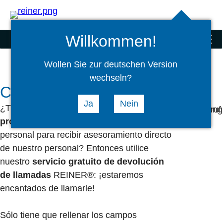
Buscar
select
Logi
language
Willkommen!
Sellos
menu
Wollen Sie zur deutschen Version
wechseln?
Con gusto le llamaremos
Ja
Nein
¿Tiene alguna
pregunta
sobre
nuestros
productos/servicios
o desea una reunión
personal para recibir asesoramiento directo
de nuestro personal? Entonces utilice
nuestro
servicio gratuito de devolución
de llamadas
REINER®: ¡estaremos
encantados de llamarle!
Sólo tiene que rellenar los campos