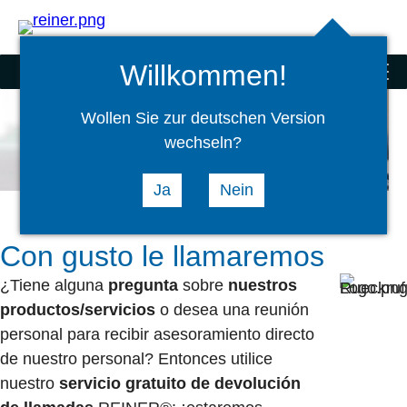
Buscar
select
Logi
language
Willkommen!
Sellos
menu
Wollen Sie zur deutschen Version
wechseln?
Ja
Nein
Con gusto le llamaremos
¿Tiene alguna
pregunta
sobre
nuestros
productos/servicios
o desea una reunión
personal para recibir asesoramiento directo
de nuestro personal? Entonces utilice
nuestro
servicio gratuito de devolución