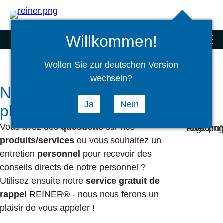
Rechercher
select
Logi
language
Willkommen!
Scanners et produits spéciaux
menu
Wollen Sie zur deutschen Version
wechseln?
Nous vous rappellerons avec
Ja
Nein
plaisir
Vous avez des
questions
sur nos
produits/services
ou vous souhaitez un
entretien
personnel
pour recevoir des
conseils directs de notre personnel ?
Utilisez ensuite notre
service gratuit de
rappel
REINER® - nous nous ferons un
plaisir de vous appeler !