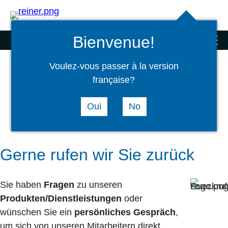
Suchen
select
Logi
language
Bienvenue!
Stempel
menu
Voulez-vous passer à la version
française?
Oui
No
Gerne rufen wir Sie zurück
Sie haben
Fragen
zu unseren
Produkten/Dienstleistungen
oder
wünschen Sie ein
persönliches Gespräch
,
um sich von unseren Mitarbeitern direkt