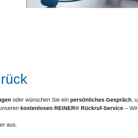
 an
urück
ngen
oder wünschen Sie ein
persönliches Gespräch
, 
 unseren
kostenlosen REINER® Rückruf-Service
– Wir
der aus.