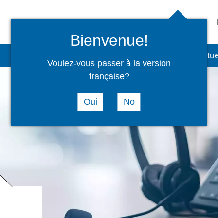
Unternehmen
Bienvenue!
Sonderprodukte
Service & Support
Aktue
Voulez-vous passer à la version
française?
Oui
No