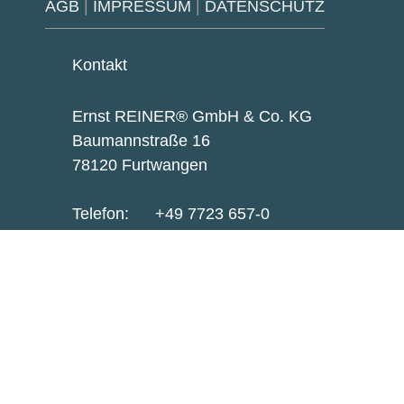
AGB
|
IMPRESSUM
|
DATENSCHUTZ
Kontakt
Ernst REINER® GmbH & Co. KG
Baumannstraße 16
78120 Furtwangen
Telefon:
+49 7723 657-0
Fax: +49 7723 657-200
reiner@reiner.de
Zertifiziert nach DIN EN ISO 9001