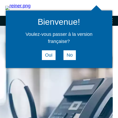
Suchen
select
Logi
language
Bienvenue!
Scanner und Sonderprodukte
menu
Voulez-vous passer à la version
française?
Oui
No