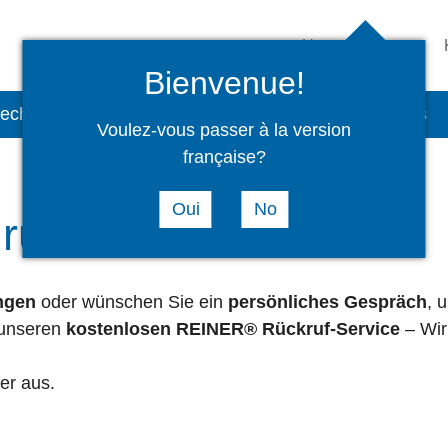
Unternehmen
Bienvenue!
technik
Baugruppen
Service
Aktuelles
Voulez-vous passer à la version
française?
Oui
No
urück
ngen
oder wünschen Sie ein
persönliches Gespräch
, 
 unseren
kostenlosen REINER® Rückruf-Service
– Wir
der aus.