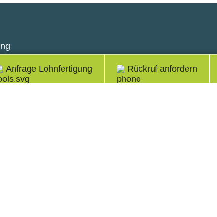
ung
Anfrage Lohnfertigung
Rückruf anfordern
ebsleitung
Regionaler Vertrieb
nes Weiß
Matthias Schneider
 7723 657-294
Telefon:
+49 7723 657-
annes.weiss@reiner.de
matthias.schneider@rei