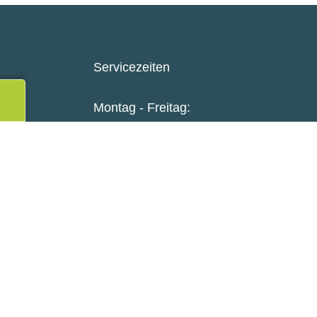
Servicezeiten
totop
Montag - Freitag:
8:00 Uhr - 12:00 Uhr
300
13:00 Uhr - 16:00 Uhr
ner.de