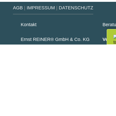
AGB
|
IMPRESSUM
|
DATENSCHUTZ
Kontakt
Berat
Ernst REINER® GmbH & Co. KG
Vertri
Baumannstraße 16
Johan
78120 Furtwangen
+49
joh
Telefon:
+49 7723 657-0
Fax: +49 7723 657-200
reiner@reiner.de
Google
Youtube
Play
LinkedIn